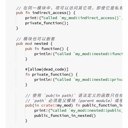
// 
在
同
一
模
块
中
，
项
可
以
访
问
其
它
项
，
即
使
它
是
私
有
的
pub
fn
indirect_access
(
)
{
    print
!
(
"called `my_mod::indirect_access()`, t
    private_function
(
)
;
}
// 
模
块
也
可
以
嵌
套
pub
mod
 nested 
{
pub
fn
function
(
)
{
    println
!
(
"called `my_mod::nested::functio
}
    #
[
allow
(
dead_code
)]
fn
private_function
(
)
{
    println
!
(
"called `my_mod::nested::private
}
// 
使
用
 `pub(in path)` 
语
法
定
义
的
函
数
只
在
给
定
// `path` 
必
须
是
父
模
块
（
parent module
）
或
祖
先
pub
(
in
crate::
my_mod
)
fn
public_function_in_m
    print
!
(
"called `my_mod::nested::public_fu
    public_function_in_nested
(
)
}