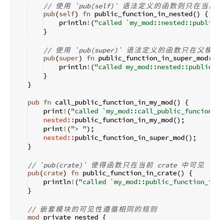
// 
使
用
 `pub(self)` 
语
法
定
义
的
函
数
则
只
在
当
前
pub
(
self
)
fn
public_function_in_nested
(
)
{
    println
!
(
"called `my_mod::nested::public_
}
// 
使
用
 `pub(super)` 
语
法
定
义
的
函
数
只
在
父
模
块
pub
(
super
)
fn
public_function_in_super_mod
(
)
    println
!
(
"called my_mod::nested::public_f
}
}
pub
fn
call_public_function_in_my_mod
(
)
{
    print
!
(
"called `my_mod::call_public_funcion_i
nested::
public_function_in_my_mod
(
)
;
    print
!
(
"> "
)
;
nested::
public_function_in_super_mod
(
)
;
}
// `pub(crate)` 
使
得
函
数
只
在
当
前
 crate 
中
可
见
pub
(
crate
)
fn
public_function_in_crate
(
)
{
    println
!
(
"called `my_mod::public_function_in_
}
// 
嵌
套
模
块
的
可
见
性
遵
循
相
同
的
规
则
mod
 private_nested 
{