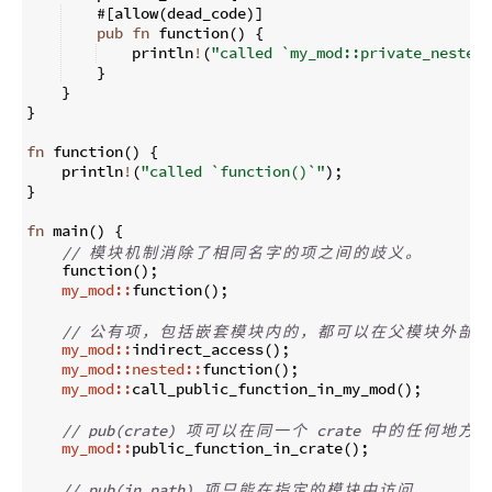
    #
[
allow
(
dead_code
)]
pub
fn
function
(
)
{
    println
!
(
"called `my_mod::private_nested:
}
}
}
fn
function
(
)
{
    println
!
(
"called `function()`"
)
;
}
fn
main
(
)
{
// 
模
块
机
制
消
除
了
相
同
名
字
的
项
之
间
的
歧
义
。
    function
(
)
;
my_mod::
function
(
)
;
// 
公
有
项
，
包
括
嵌
套
模
块
内
的
，
都
可
以
在
父
模
块
外
部
访
my_mod::
indirect_access
(
)
;
my_mod::nested::
function
(
)
;
my_mod::
call_public_function_in_my_mod
(
)
;
// pub(crate) 
项
可
以
在
同
一
个
 crate 
中
的
任
何
地
方
访
my_mod::
public_function_in_crate
(
)
;
// pub(in path) 
项
只
能
在
指
定
的
模
块
中
访
问