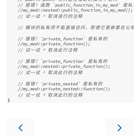
// 
报
错
！
函
数
 `public_function_in_my_mod` 
是
私
有
//my_mod::nested::public_function_in_my_mod();
// 
试
一
试
 ^ 
取
消
该
行
的
注
释
// 
模
块
的
私
有
项
不
能
直
接
访
问
，
即
便
它
是
嵌
套
在
公
有
模
// 
报
错
！
`private_function` 
是
私
有
的
//my_mod::private_function();
// 
试
一
试
 ^ 
取
消
此
行
注
释
// 
报
错
！
`private_function` 
是
私
有
的
//my_mod::nested::private_function();
// 
试
一
试
 ^ 
取
消
此
行
的
注
释
// 
报
错
！
`private_nested` 
是
私
有
的
//my_mod::private_nested::function();
// 
试
一
试
 ^ 
取
消
此
行
的
注
释
}