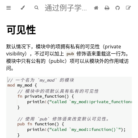
通过例子学 Rust 中文版
可见性
默认情况下，模块中的项拥有私有的可见性（private
visibility），不过可以加上
修饰语来重载这一行为。
pub
模块中只有公有的（public）项可以从模块外的作用域访
问。
// 
一
个
名
为
 `my_mod` 
的
模
块
mod
 my_mod 
{
// 
模
块
中
的
项
默
认
具
有
私
有
的
可
见
性
fn
private_function
(
)
{
    println
!
(
"called `my_mod::private_function()`
}
// 
使
用
 `pub` 
修
饰
语
来
改
变
默
认
可
见
性
。
pub
fn
function
(
)
{
    println
!
(
"called `my_mod::function()`"
)
;
}