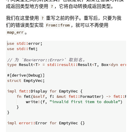
成返回类型地方使用
，它将自动转换成返回类型。
?
我们在这里使用
重写之前的例子。重写后，只要为我
?
们的错误类型实现
，就可以不再使用
From::from
。
map_err
use
std::
error
;
use
std::
fmt
;
// 
为
 `Box<error::Error>` 
取
别
名
。
type
 Result
<
T
>
=
std::result::
Result
<
T
,
 Box
<
dyn
error
#
[
derive
(
Debug
)]
struct
 EmptyVec
;
impl
fmt::
Display 
for
 EmptyVec 
{
fn
fmt
(
&
self
,
 f
:
&
mut
fmt::
Formatter
)
->
fmt::
Res
    write
!
(
f
,
"invalid first item to double"
)
}
}
impl
error::
Error 
for
 EmptyVec 
{
}