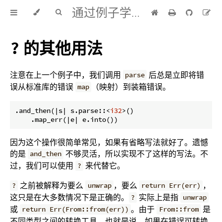
通过例子学 Rust 中文版
的其他用法
?
注意在上一个例子中，我们调用
后总是立即将错
parse
误从标准库的错误
（映射）到装箱错误。
map
.and_then(|s| s.parse::<
i32
>()

    .map_err(|e| e.into())
因为这个操作很简单常见，如果有省略写法就好了。遗憾
的是
不够灵活，所以实现不了这样的写法。不
and_then
过，我们可以使用
来代替它。
?
之前被解释为要么
，要么
，
?
unwrap
return Err(err)
这只是在大多数情况下是正确的。
实际上是指
?
unwrap
或
。由于
是
return Err(From::from(err))
From::from
不同类型之间的转换工具，也就是说，如果在错误可转换