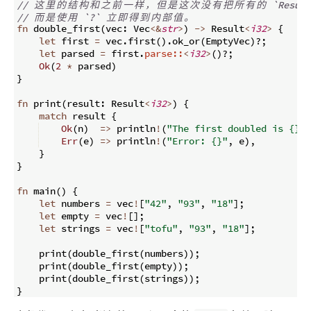
// 
这
里
的
结
构
和
之
前
一
样
，
但
是
这
次
没
有
把
所
有
的
 `Result
// 
而
是
使
用
 `?` 
立
即
得
到
内
部
值
。
fn
double_first
(
vec
:
 Vec
<&
str
>
)
->
 Result
<
i32
>
{
let
 first 
=
 vec
.
first
(
)
.
ok_or
(
EmptyVec
)
?;
let
 parsed 
=
 first
.
parse::
<
i32
>
(
)
?;
Ok
(
2
*
 parsed
)
}
fn
print
(
result
:
 Result
<
i32
>
)
{
match
 result 
{
Ok
(
n
)
=>
 println
!
(
"The first doubled is {}"
,
Err
(
e
)
=>
 println
!
(
"Error: {}"
,
 e
)
,
}
}
fn
main
(
)
{
let
 numbers 
=
 vec
!
[
"42"
,
"93"
,
"18"
]
;
let
 empty 
=
 vec
!
[
]
;
let
 strings 
=
 vec
!
[
"tofu"
,
"93"
,
"18"
]
;
    print
(
double_first
(
numbers
))
;
    print
(
double_first
(
empty
))
;
    print
(
double_first
(
strings
))
;
}