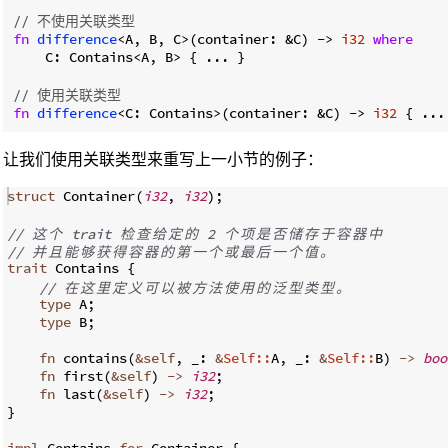
// 不使用关联类型
fn
difference
<A, B, C>(container: &C) -> 
i32
where
    C: Contains<A, B> { ... }

// 使用关联类型
fn
difference
<C: Contains>(container: &C) -> 
i32
 { ...
让我们使用关联类型来重写上一小节的例子：
struct
 Container
(
i32
,
i32
)
;
// 
这
个
 trait 
检
查
给
定
的
 2 
个
项
是
否
储
存
于
容
器
中
// 
并
且
能
够
获
得
容
器
的
第
一
个
或
最
后
一
个
值
。
trait
 Contains 
{
// 
在
这
里
定
义
可
以
被
方
法
使
用
的
泛
型
类
型
。
type
 A
;
type
 B
;
fn
contains
(
&
self
,
 _
:
&
Self::
A
,
 _
:
&
Self::
B
)
->
boo
fn
first
(
&
self
)
->
i32
;
fn
last
(
&
self
)
->
i32
;
}
impl
 Contains 
for
 Container 
{