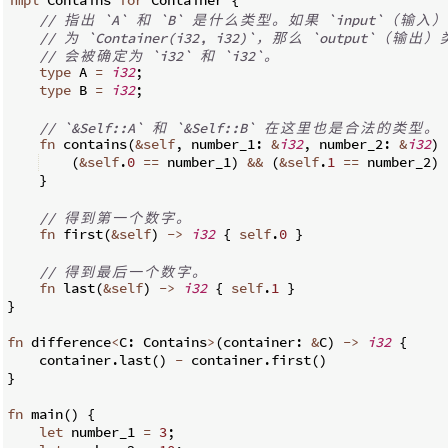
// 
指
出
 `A` 
和
 `B` 
是
什
么
类
型
。
如
果
 `input`
（
输
入
）
// 
为
 `Container(i32, i32)`
，
那
么
 `output`
（
输
出
）
// 
会
被
确
定
为
 `i32` 
和
 `i32`
。
type
 A 
=
i32
;
type
 B 
=
i32
;
// `&Self::A` 
和
 `&Self::B` 
在
这
里
也
是
合
法
的
类
型
。
fn
contains
(
&
self
,
 number_1
:
&
i32
,
 number_2
:
&
i32
)
(
&
self
.
0
==
 number_1
)
&&
(
&
self
.
1
==
 number_2
)
}
// 
得
到
第
一
个
数
字
。
fn
first
(
&
self
)
->
i32
{
self
.
0
}
// 
得
到
最
后
一
个
数
字
。
fn
last
(
&
self
)
->
i32
{
self
.
1
}
}
fn
difference
<
C
:
 Contains
>
(
container
:
&
C
)
->
i32
{
    container
.
last
(
)
-
 container
.
first
(
)
}
fn
main
(
)
{
let
 number_1 
=
3
;