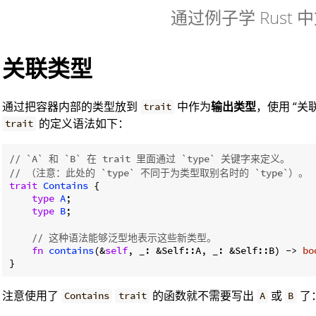
通过例子学 Rust 
关联类型
通过把容器内部的类型放到
中作为
输出类型
，使用 “
trait
的定义语法如下：
trait
// `A` 和 `B` 在 trait 里面通过 `type` 关键字来定义。
// （注意：此处的 `type` 不同于为类型取别名时的 `type`）。
trait
Contains
 {

type
A
;

type
B
;

// 这种语法能够泛型地表示这些新类型。
fn
contains
(&
self
, _: &Self::A, _: &Self::B) -> 
bo
注意使用了
的函数就不需要写出
或
了
Contains
trait
A
B