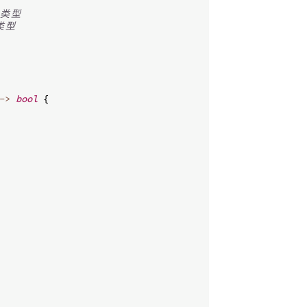
类
型
类
型
->
bool
{