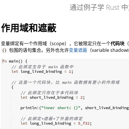
通过例子学 Rust 
作用域和遮蔽
变量绑定有一个作用域（scope），它被限定只在一个
代码块
（
包围的语句集合。另外也允许
变量遮蔽
（variable shado
{}
fn
main
(
)
{
// 
此
绑
定
生
存
于
 main 
函
数
中
let
 long_lived_binding 
=
1
;
// 
这
是
一
个
代
码
块
，
比
 main 
函
数
拥
有
更
小
的
作
用
域
{
// 
此
绑
定
只
存
在
于
本
代
码
块
let
 short_lived_binding 
=
2
;
    println
!
(
"inner short: {}"
,
 short_lived_binding
// 
此
绑
定
*
遮
蔽
*
了
外
面
的
绑
定
let
 long_lived_binding 
=
5_f32
;