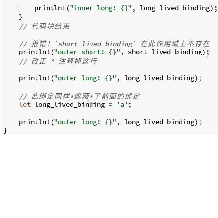
    println
!
(
"inner long: {}"
,
 long_lived_binding
)
;
}
// 
代
码
块
结
束
// 
报
错
！
`short_lived_binding` 
在
此
作
用
域
上
不
存
在
    println
!
(
"outer short: {}"
,
 short_lived_binding
)
;
// 
改
正
 ^ 
注
释
掉
这
行
    println
!
(
"outer long: {}"
,
 long_lived_binding
)
;
// 
此
绑
定
同
样
*
遮
蔽
*
了
前
面
的
绑
定
let
 long_lived_binding 
=
'a'
;
    println
!
(
"outer long: {}"
,
 long_lived_binding
)
;
}