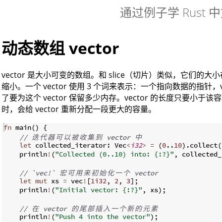
通过例子学 Rust 
动态数组 vector
vector 是大小可变的数组。和 slice（切片）类似，它们
缩小。一个 vector 使用 3 个词来表示：一个指向数据的指针
了要为这个 vector 保留多少内存。vector 的长度只要
时，会给 vector 重新分配一段更大的容量。
fn
main
(
)
{
// 
迭
代
器
可
以
被
收
集
到
 vector 
中
let
 collected_iterator
:
 Vec
<
i32
>
=
(
0
..
10
)
.
collect
(
    println
!
(
"Collected (0..10) into: {:?}"
,
 collected_
// `vec!` 
宏
可
用
来
初
始
化
一
个
 vector
let
mut
 xs 
=
 vec
!
[
1i32
,
2
,
3
]
;
    println
!
(
"Initial vector: {:?}"
,
 xs
)
;
// 
在
 vector 
的
尾
部
插
入
一
个
新
的
元
素
    println
!
(
"Push 4 into the vector"
)
;