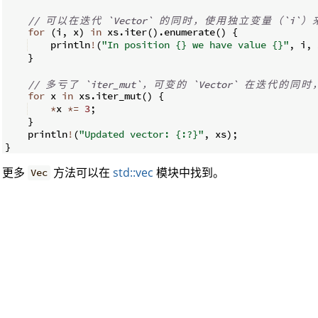
// 
可
以
在
迭
代
 `Vector` 
的
同
时
，
使
用
独
立
变
量
（
`i`
）
for
(
i
,
 x
)
in
 xs
.
iter
(
)
.
enumerate
(
)
{
    println
!
(
"In position {} we have value {}"
,
 i
,
 
}
// 
多
亏
了
 `iter_mut`
，
可
变
的
 `Vector` 
在
迭
代
的
同
时
for
 x 
in
 xs
.
iter_mut
(
)
{
*
x 
*=
3
;
}
    println
!
(
"Updated vector: {:?}"
,
 xs
)
;
}
更多
方法可以在
std::vec
模块中找到。
Vec