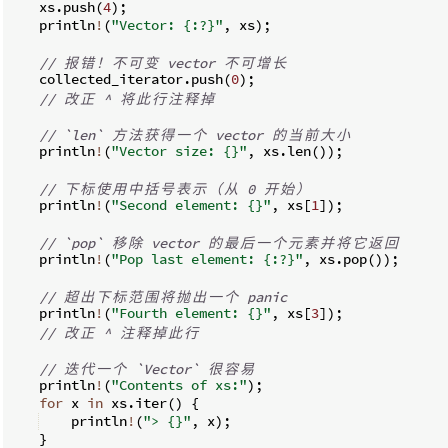
    xs
.
push
(
4
)
;
    println
!
(
"Vector: {:?}"
,
 xs
)
;
// 
报
错
！
不
可
变
 vector 
不
可
增
长
    collected_iterator
.
push
(
0
)
;
// 
改
正
 ^ 
将
此
行
注
释
掉
// `len` 
方
法
获
得
一
个
 vector 
的
当
前
大
小
    println
!
(
"Vector size: {}"
,
 xs
.
len
(
))
;
// 
下
标
使
用
中
括
号
表
示
（
从
 0 
开
始
）
    println
!
(
"Second element: {}"
,
 xs
[
1
])
;
// `pop` 
移
除
 vector 
的
最
后
一
个
元
素
并
将
它
返
回
    println
!
(
"Pop last element: {:?}"
,
 xs
.
pop
(
))
;
// 
超
出
下
标
范
围
将
抛
出
一
个
 panic
    println
!
(
"Fourth element: {}"
,
 xs
[
3
])
;
// 
改
正
 ^ 
注
释
掉
此
行
// 
迭
代
一
个
 `Vector` 
很
容
易
    println
!
(
"Contents of xs:"
)
;
for
 x 
in
 xs
.
iter
(
)
{
    println
!
(
"> {}"
,
 x
)
;
}