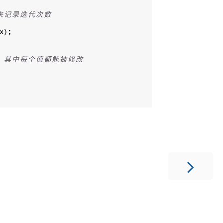
来
记
录
迭
代
次
数
x
)
;
，
其
中
每
个
值
都
能
被
修
改