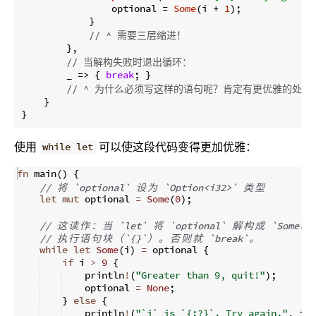
                optional = 
Some
(i + 
1
);

            }

// ^ 需要三层缩进！
        },

// 当解构失败时退出循环：
        _ => { 
break
; }

// ^ 为什么必须写这样的语句呢？肯定有更优雅的处理
    }

使用
可以使这段代码变得更加优雅：
while let
fn
main
(
)
{
// 
将
 `optional` 
设
为
 `Option<i32>` 
类
型
let
mut
 optional 
=
Some
(
0
)
;
// 
这
读
作
：
当
 `let` 
将
 `optional` 
解
构
成
 `Some(i)
// 
执
行
语
句
块
（
`{}`
）
。
否
则
就
 `break`
。
while
let
Some
(
i
)
=
 optional 
{
if
 i 
>
9
{
    println
!
(
"Greater than 9, quit!"
)
;
    optional 
=
None
;
}
else
{
    println
!
(
"`i` is `{:?}`. Try again."
,
 i
)
;