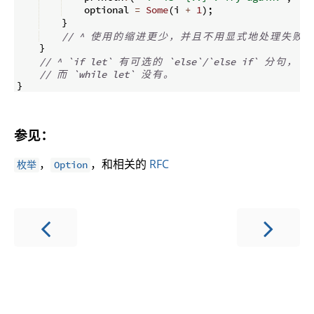
    optional 
=
Some
(
i 
+
1
)
;
}
// ^ 
使
用
的
缩
进
更
少
，
并
且
不
用
显
式
地
处
理
失
败
情
}
// ^ `if let` 
有
可
选
的
 `else`/`else if` 
分
句
，
// 
而
 `while let` 
没
有
。
}
参见：
，
，和相关的
RFC
枚举
Option