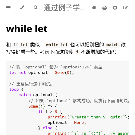
通过例子学 Rust 中文版
while let
和
类似，
也可以把别扭的
改
if let
while let
match
写得好看一些。考虑下面这段使
不断增加的代码：
i
// 将 `optional` 设为 `Option<i32>` 类型
let
mut
 optional = 
Some
(
0
);

// 重复运行这个测试。
loop
 {

match
 optional {

// 如果 `optional` 解构成功，就执行下面语句块。
Some
(i) => {

if
 i > 
9
 {

println!
(
"Greater than 9, quit!"
);

                optional = 
None
;

            } 
else
 {

println!
(
"`i` is `{:?}`. Try again."