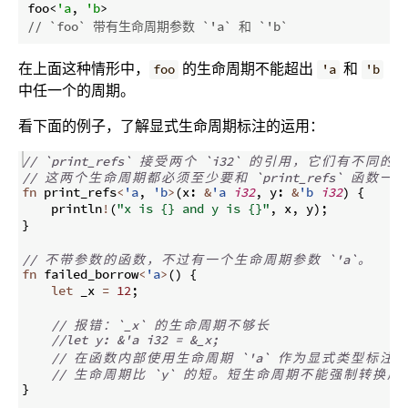
foo<
'a
, 
'b
// `foo` 带有生命周期参数 `'a` 和 `'b`
在上面这种情形中，
的生命周期不能超出
和
foo
'a
'b
中任一个的周期。
看下面的例子，了解显式生命周期标注的运用：
// `print_refs` 
接
受
两
个
 `i32` 
的
引
用
，
它
们
有
不
同
的
生
// 
这
两
个
生
命
周
期
都
必
须
至
少
要
和
 `print_refs` 
函
数
一
样
fn
print_refs
<
'a
,
'b
>
(
x
:
&
'a
i32
,
 y
:
&
'b
i32
)
{
    println
!
(
"x is {} and y is {}"
,
 x
,
 y
)
;
}
// 
不
带
参
数
的
函
数
，
不
过
有
一
个
生
命
周
期
参
数
 `'a`
。
fn
failed_borrow
<
'a
>
(
)
{
let
 _x 
=
12
;
// 
报
错
：
`_x` 
的
生
命
周
期
不
够
长
//let y: &'a i32 = &_x;
// 
在
函
数
内
部
使
用
生
命
周
期
 `'a` 
作
为
显
式
类
型
标
注
将
// 
生
命
周
期
比
 `y` 
的
短
。
短
生
命
周
期
不
能
强
制
转
换
成
}