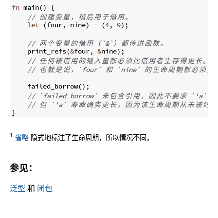
fn
main
(
)
{
// 
创
建
变
量
，
稍
后
用
于
借
用
。
let
(
four
,
 nine
)
=
(
4
,
9
)
;
// 
两
个
变
量
的
借
用
（
`&`
）
都
传
进
函
数
。
    print_refs
(
&
four
,
&
nine
)
;
// 
任
何
被
借
用
的
输
入
量
都
必
须
比
借
用
者
生
存
得
更
长
。
// 
也
就
是
说
，
`four` 
和
 `nine` 
的
生
命
周
期
都
必
须
比
 
    failed_borrow
(
)
;
// `failed_borrow` 
未
包
含
引
用
，
因
此
不
要
求
 `'a` 
长
// 
但
 `'a` 
寿
命
确
实
更
长
。
因
为
该
生
命
周
期
从
未
被
约
束
}
1
省略
隐式地标注了生命周期，所以情况不同。
参见：
泛型
和
闭包