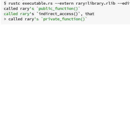
$ rustc executable.rs --extern rary=library.rlib --edit
called rary
's `public_function()`

called rary'
s `indirect_access()`, that

> called rary