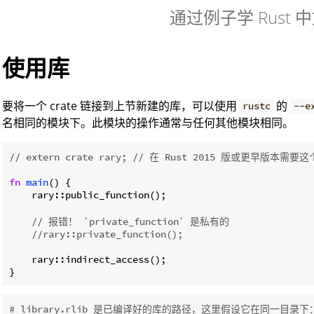
通过例子学 Rust 
使用库
要将一个 crate 链接到上节新建的库，可以使用
的
rustc
--e
名相同的模块下。此模块的操作通常与任何其他模块相同。
// extern crate rary; // 在 Rust 2015 版或更早版本需
fn
main
() {

    rary::public_function();

// 报错！ `private_function` 是私有的
//rary::private_function();
    rary::indirect_access();

}
# library.rlib 是已编译好的库的路径，这里假设它在同一目录下