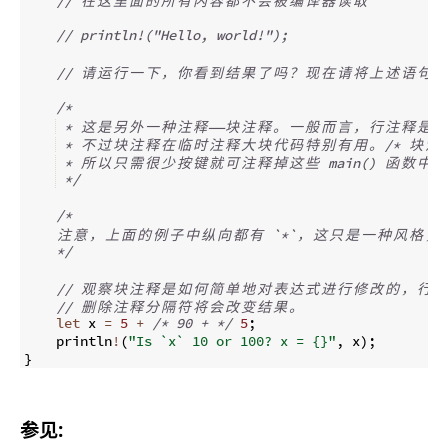
// 
在
这
里
面
的
所
有
内
容
都
不
会
被
编
译
器
读
取
// println!("Hello, world!");
// 
请
运
行
一
下
，
你
看
到
结
果
了
吗
？
现
在
请
将
上
述
语
句
的
/*
 * 
这
是
另
外
一
种
注
释
——
块
注
释
。
一
般
而
言
，
行
注
释
是
推
 * 
不
过
块
注
释
在
临
时
注
释
大
块
代
码
特
别
有
用
。
/*
块
注
 * 
所
以
只
需
很
少
按
键
就
可
注
释
掉
这
些
 main() 
函
数
中
的
*/
/*
注
意
，
上
面
的
例
子
中
纵
向
都
有
 `*`
，
这
只
是
一
种
风
格
，
*/
// 
观
察
块
注
释
是
如
何
简
单
地
对
表
达
式
进
行
修
改
的
，
行
注
// 
删
除
注
释
分
隔
符
将
会
改
变
结
果
。
let
 x 
=
5
+
/*
 90 + 
*/
5
;
    println
!
(
"Is `x` 10 or 100? x = {}"
,
 x
)
;
}
参见: