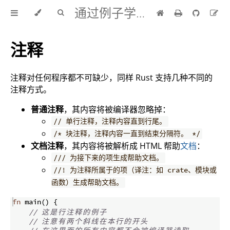
通过例子学 Rust 中文版
注释
注释对任何程序都不可缺少，同样 Rust 支持几种不同的
注释方式。
普通注释
，其内容将被编译器忽略掉：
// 单行注释，注释内容直到行尾。
/* 块注释，注释内容一直到结束分隔符。 */
文档注释
，其内容将被解析成 HTML 帮助
文档
：
/// 为接下来的项生成帮助文档。
//! 为注释所属于的项（译注：如 crate、模块或
函数）生成帮助文档。
fn
main
(
)
{
// 
这
是
行
注
释
的
例
子
// 
注
意
有
两
个
斜
线
在
本
行
的
开
头