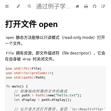
通过例子学 Rust 中文版
打开文件
open
静态方法能够以只读模式（read-only mode）打开
open
一个文件。
拥有资源，即文件描述符（file descriptor），它会
File
在自身被
时关闭文件。
drop
use
std::fs::
File
;
use
std::io::prelude::
*
;
use
std::path::
Path
;
fn
main
(
)
{
// 
创
建
指
向
所
需
的
文
件
的
路
径
let
 path 
=
Path::
new
(
"hello.txt"
)
;
let
 display 
=
 path
.
display
(
)
;
// 
以
只
读
方
式
打
开
路
径
，
返
回
 `io::Result<File>`