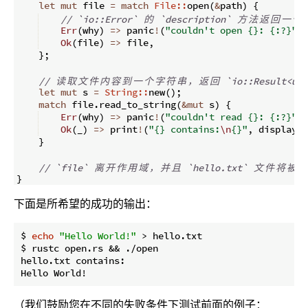
let
mut
 file 
=
match
File::
open
(
&
path
)
{
// `io::Error` 
的
 `description` 
方
法
返
回
一
个
Err
(
why
)
=>
 panic
!
(
"couldn't open {}: {:?}"
,
 
Ok
(
file
)
=>
 file
,
}
;
// 
读
取
文
件
内
容
到
一
个
字
符
串
，
返
回
 `io::Result<usi
let
mut
 s 
=
String::
new
(
)
;
match
 file
.
read_to_string
(
&
mut
 s
)
{
Err
(
why
)
=>
 panic
!
(
"couldn't read {}: {:?}"
,
 
Ok
(
_
)
=>
 print
!
(
"{} contains:
\n
{}"
,
 display
,
 
}
// `file` 
离
开
作
用
域
，
并
且
 `hello.txt` 
文
件
将
被
关
}
下面是所希望的成功的输出：
$ 
echo
"Hello World!"
 > hello.txt

$ rustc open.rs && ./open

hello.txt contains:

（我们鼓励您在不同的失败条件下测试前面的例子：