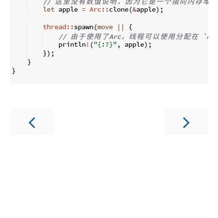
// 
这
里
没
有
数
值
说
明
，
因
为
它
是
一
个
指
向
内
存
堆
中
let
 apple 
=
Arc::
clone
(
&
apple
)
;
thread::
spawn
(
move
||
{
// 
由
于
使
用
了
Arc
，
线
程
可
以
使
用
分
配
在
 `Arc
    println
!
(
"{:?}"
,
 apple
)
;
})
;
}
}