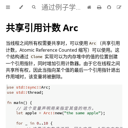
通过例子学 Rust 中文版
共享引用计数 Arc
当线程之间所有权需要共享时，可以使用
（共享引用
Arc
计数，Atomic Reference Counted 缩写）可以使用。这
个结构通过
实现可以为内存堆中的值的位置创建
Clone
一个引用指针，同时增加引用计数器。由于它在线程之间
共享所有权，因此当指向某个值的最后一个引用指针退出
作用域时，该变量将被删除。
use
std::sync::
Arc
;
use
std::
thread
;
fn
main
(
)
{
// 
这
个
变
量
声
明
用
来
指
定
其
值
的
地
方
。
let
 apple 
=
Arc::
new
(
"the same apple"
)
;
for
 _ 
in
0
..
10
{