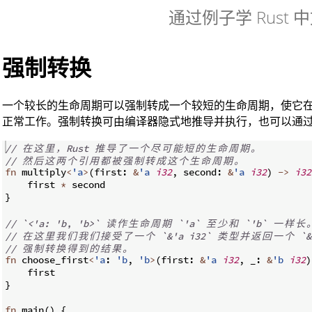
通过例子学 Rust 
强制转换
一个较长的生命周期可以强制转成一个较短的生命周期，使它
正常工作。强制转换可由编译器隐式地推导并执行，也可以通
// 
在
这
里
，
Rust 
推
导
了
一
个
尽
可
能
短
的
生
命
周
期
。
// 
然
后
这
两
个
引
用
都
被
强
制
转
成
这
个
生
命
周
期
。
fn
multiply
<
'a
>
(
first
:
&
'a
i32
,
 second
:
&
'a
i32
)
->
i32
    first 
*
 second
}
// `<'a: 'b, 'b>` 
读
作
生
命
周
期
 `'a` 
至
少
和
 `'b` 
一
样
长
// 
在
这
里
我
们
我
们
接
受
了
一
个
 `&'a i32` 
类
型
并
返
回
一
个
 `&
// 
强
制
转
换
得
到
的
结
果
。
fn
choose_first
<
'a
:
'b
,
'b
>
(
first
:
&
'a
i32
,
 _
:
&
'b
i32
)
    first
}
fn
main
(
)
{