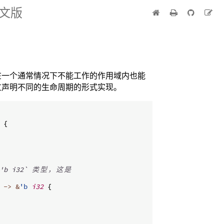
中文版
在一个通常情况下不能工作的作用域内也能
过声明不同的生命周期的形式实现。
{
。
'b i32` 
类
型
，
这
是
->
&
'b
i32
{