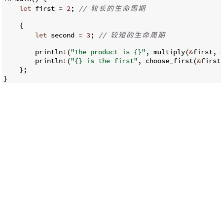
let
 first 
=
2
;
// 
较
长
的
生
命
周
期
{
let
 second 
=
3
;
// 
较
短
的
生
命
周
期
    println
!
(
"The product is {}"
,
 multiply
(
&
first
,
    println
!
(
"{} is the first"
,
 choose_first
(
&
first
}
;
}