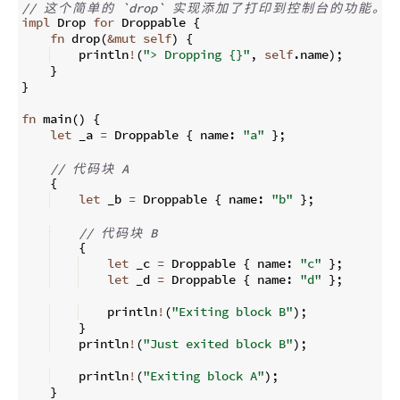
// 
这
个
简
单
的
 `drop` 
实
现
添
加
了
打
印
到
控
制
台
的
功
能
。
impl
 Drop 
for
 Droppable 
{
fn
drop
(
&
mut
self
)
{
    println
!
(
"> Dropping {}"
,
self
.
name
)
;
}
}
fn
main
(
)
{
let
 _a 
=
 Droppable 
{
 name
:
"a"
}
;
// 
代
码
块
 A
{
let
 _b 
=
 Droppable 
{
 name
:
"b"
}
;
// 
代
码
块
 B
{
let
 _c 
=
 Droppable 
{
 name
:
"c"
}
;
let
 _d 
=
 Droppable 
{
 name
:
"d"
}
;
    println
!
(
"Exiting block B"
)
;
}
    println
!
(
"Just exited block B"
)
;
    println
!
(
"Exiting block A"
)
;
}