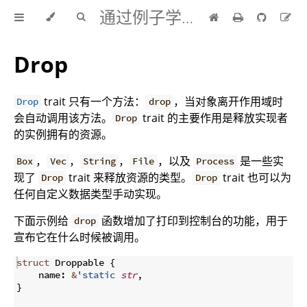
通过例子学 Rust 中文版
Drop
trait 只有一个方法：
，当对象离开作用域时
Drop
drop
会自动调用该方法。
trait 的主要作用是释放实现者
Drop
的实例拥有的资源。
，
，
，
，以及
是一些实
Box
Vec
String
File
Process
现了
trait 来释放资源的类型。
trait 也可以为
Drop
Drop
任何自定义数据类型手动实现。
下面示例给
函数增加了打印到控制台的功能，用于
drop
宣布它在什么时候被调用。
struct
 Droppable 
{
    name
:
&
'static
str
,
}