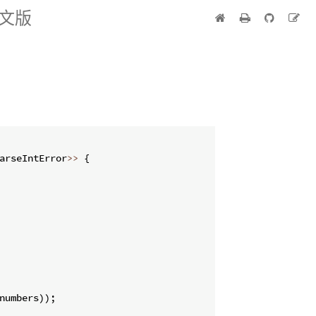
中文版
arseIntError
>>
{
numbers
))
;