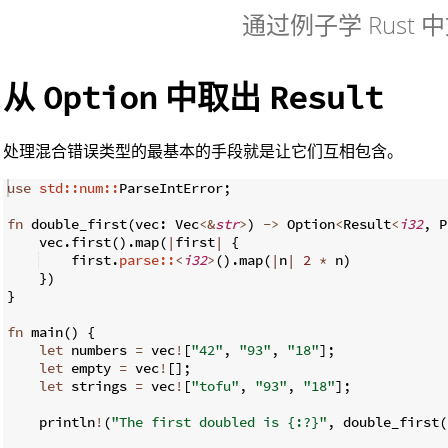
通过例子学 Rust 
从
中取出
Option
Result
处理混合错误类型的最基本的手段就是让它们互相包含。
use
std::num::
ParseIntError
;
fn
double_first
(
vec
:
 Vec
<&
str
>
)
->
 Option
<
Result
<
i32
,
 P
    vec
.
first
(
)
.
map
(
|
first
|
{
    first
.
parse::
<
i32
>
(
)
.
map
(
|
n
|
2
*
 n
)
})
}
fn
main
(
)
{
let
 numbers 
=
 vec
!
[
"42"
,
"93"
,
"18"
]
;
let
 empty 
=
 vec
!
[
]
;
let
 strings 
=
 vec
!
[
"tofu"
,
"93"
,
"18"
]
;
    println
!
(
"The first doubled is {:?}"
,
 double_first
(