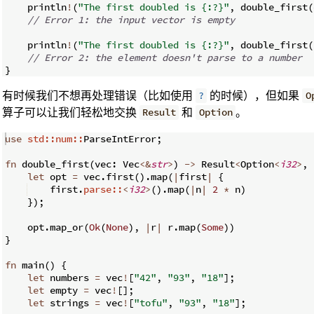
    println
!
(
"The first doubled is {:?}"
,
 double_first
(
// Error 1: the input vector is empty
    println
!
(
"The first doubled is {:?}"
,
 double_first
(
// Error 2: the element doesn't parse to a number
}
有时候我们不想再处理错误（比如使用
的时候），但如果
?
O
算子可以让我们轻松地交换
和
。
Result
Option
use
std::num::
ParseIntError
;
fn
double_first
(
vec
:
 Vec
<&
str
>
)
->
 Result
<
Option
<
i32
>
,
 
let
 opt 
=
 vec
.
first
(
)
.
map
(
|
first
|
{
    first
.
parse::
<
i32
>
(
)
.
map
(
|
n
|
2
*
 n
)
})
;
    opt
.
map_or
(
Ok
(
None
)
,
|
r
|
 r
.
map
(
Some
))
}
fn
main
(
)
{
let
 numbers 
=
 vec
!
[
"42"
,
"93"
,
"18"
]
;
let
 empty 
=
 vec
!
[
]
;
let
 strings 
=
 vec
!
[
"tofu"
,
"93"
,
"18"
]
;