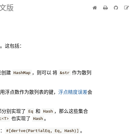
中文版
。这包括：
来创建
，则可以 将
作为散列
HashMap
&str
使用浮点数作为散列表的键，
浮点精度误差
会
型都分别实现了
和
，那么这些集合
Eq
Hash
也实现了
。
c<T>
Hash
：
。
#[derive(PartialEq, Eq, Hash)]