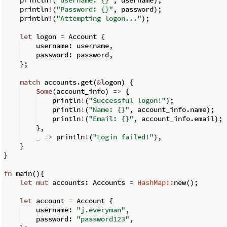
    println
!
(
"Password: {}"
,
 password
)
;
    println
!
(
"Attempting logon..."
)
;
let
 logon 
=
 Account 
{
    username
:
 username
,
    password
:
 password
,
}
;
match
 accounts
.
get
(
&
logon
)
{
Some
(
account_info
)
=>
{
    println
!
(
"Successful logon!"
)
;
    println
!
(
"Name: {}"
,
 account_info
.
name
)
;
    println
!
(
"Email: {}"
,
 account_info
.
email
)
;
}
,
    _ 
=>
 println
!
(
"Login failed!"
)
,
}
}
fn
main
(
)
{
let
mut
 accounts
:
 Accounts 
=
HashMap::
new
(
)
;
let
 account 
=
 Account 
{
    username
:
"j.everyman"
,
    password
:
"password123"
,