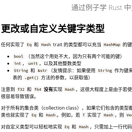
通过例子学 Rust 
更改或自定义关键字类型
任何实现了
和
trait 的类型都可以充当
的键
Eq
Hash
HashMap
（当然这个用处不大，因为只有两个可能的键）
bool
，
，以及其他整数类型
int
unit
和
（友情提示：如果使用
作为键
String
&str
String
表的
方法的参数，以获取值）
.get()
注意到
和
没有
实现
，这很大程度上是由于若
f32
f64
Hash
很容易导致错误。
对于所有的集合类（collection class），如果它们包含的类
类也就实现了
和
。例如，若
实现了
，则
Eq
Hash
T
Hash
Ve
对自定义类型可以轻松地实现
和
，只需加上一行代码
Eq
Hash