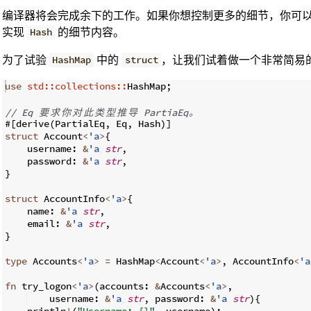
编译器将会完成余下的工作。如果你想控制更多的细节，你可
实现
的细节内容。
Hash
为了试验
中的
，让我们试着做一个非常简易
HashMap
struct
use
std::collections::
HashMap
;
// Eq 
要
求
你
对
此
类
型
推
导
 PartiaEq
。
#
[
derive
(
PartialEq
,
 Eq
,
 Hash
)]
struct
 Account
<
'a
>
{
    username
:
&
'a
str
,
    password
:
&
'a
str
,
}
struct
 AccountInfo
<
'a
>
{
    name
:
&
'a
str
,
    email
:
&
'a
str
,
}
type
 Accounts
<
'a
>
=
 HashMap
<
Account
<
'a
>
,
 AccountInfo
<
'a
fn
try_logon
<
'a
>
(
accounts
:
&
Accounts
<
'a
>
,
    username
:
&
'a
str
,
 password
:
&
'a
str
)
{
    println
!
(
"Username: {}"
,
 username
)
;