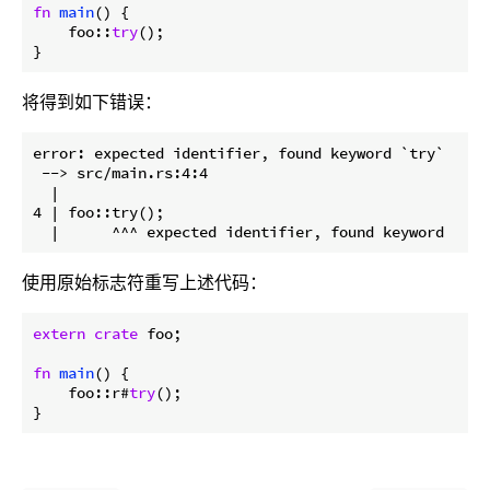
fn
main
() {

    foo::
try
();

}
将得到如下错误：
error: expected identifier, found keyword `try`

 --> src/main.rs:4:4

  |

4 | foo::try();

使用原始标志符重写上述代码：
extern
crate
 foo;

fn
main
() {

    foo::r#
try
();

}