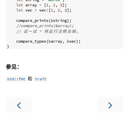
let
 array 
=
[
1
,
2
,
3
]
;
let
 vec 
=
 vec
!
[
1
,
2
,
3
]
;
    compare_prints
(
&
string
)
;
//compare_prints(&array);
// 
试
一
试
 ^ 
将
此
行
注
释
去
掉
。
    compare_types
(
&
array
,
&
vec
)
;
}
参见：
和
std::fmt
trait