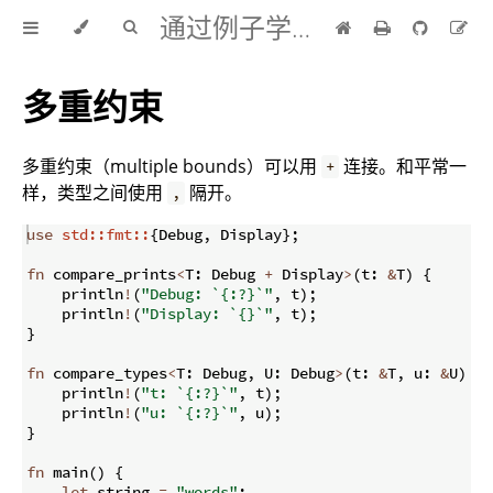
通过例子学 Rust 中文版
多重约束
多重约束（multiple bounds）可以用
连接。和平常一
+
样，类型之间使用
隔开。
,
use
std::fmt::
{
Debug
,
 Display
}
;
fn
compare_prints
<
T
:
 Debug 
+
 Display
>
(
t
:
&
T
)
{
    println
!
(
"Debug: `{:?}`"
,
 t
)
;
    println
!
(
"Display: `{}`"
,
 t
)
;
}
fn
compare_types
<
T
:
 Debug
,
 U
:
 Debug
>
(
t
:
&
T
,
 u
:
&
U
)
{
    println
!
(
"t: `{:?}`"
,
 t
)
;
    println
!
(
"u: `{:?}`"
,
 u
)
;
}
fn
main
(
)
{
let
 string 
=
"words"
;