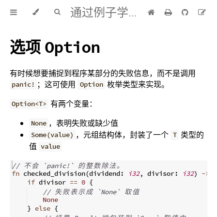
通过例子学 Rust 中文版
选项
Option
有时候想要捕捉到程序某部分的失败信息，而不是调用
；这可使用
枚举类型来实现。
panic!
Option
有两个变量：
Option<T>
，表明失败或缺少值
None
，元组结构体，封装了一个
类型的
Some(value)
T
值
value
// 
不
会
 `panic!` 
的
整
数
除
法
。
fn
checked_division
(
dividend
:
i32
,
 divisor
:
i32
)
->
 O
if
 divisor 
==
0
{
// 
失
败
表
示
成
 `None` 
取
值
None
}
else
{