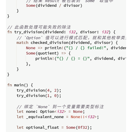
// 
结
果
 Result 
被
包
装
到
 `Some` 
取
值
中
Some
(
dividend 
/
 divisor
)
}
}
// 
此
函
数
处
理
可
能
失
败
的
除
法
fn
try_division
(
dividend
:
i32
,
 divisor
:
i32
)
{
// `Option` 
值
可
以
进
行
模
式
匹
配
，
就
和
其
他
枚
举
类
型
match
 checked_division
(
dividend
,
 divisor
)
{
None
=>
 println
!
(
"{} / {} failed!"
,
 dividend
,
Some
(
quotient
)
=>
{
    println
!
(
"{} / {} = {}"
,
 dividend
,
 diviso
}
,
}
}
fn
main
(
)
{
    try_division
(
4
,
2
)
;
    try_division
(
1
,
0
)
;
// 
绑
定
 `None` 
到
一
个
变
量
需
要
类
型
标
注
let
 none
:
 Option
<
i32
>
=
None
;
let
 _equivalent_none 
=
None::
<
i32
>
;
let
 optional_float 
=
Some
(
0f32
)
;